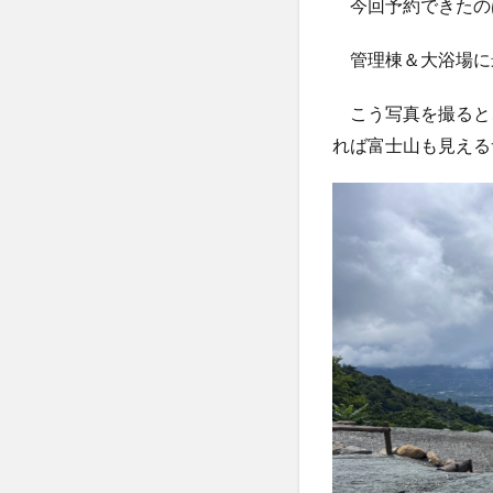
今回予約できたの
に
入
っ
管理棟＆大浴場に
て
お
こう写真を撮ると
酒
と
れば富士山も見える
食
事
4
夜
景
見
つ
つ
の
焚
火
タ
イ
ム