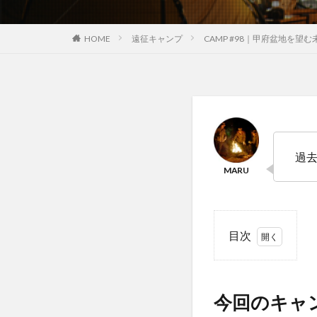
HOME
遠征キャンプ
CAMP #98｜甲府盆地を望
過
目次
1
今
回
今回のキャ
の
キ