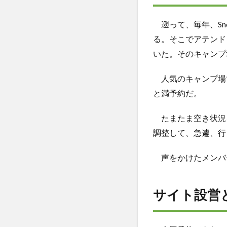
ャ
ン
遡って、毎年、Sn
プ
る。そこでアテンド
場
いた。そのキャンプ
2
サ
人気のキャンプ場
イ
と満予約だ。
ト
設
営
たまたま空き状況を
と
調整して、急遽、行
レ
イ
声をかけたメンバ
ア
ウ
ト
サイト設営
3
風
呂