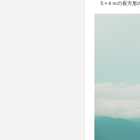
５×４ｍの長方形