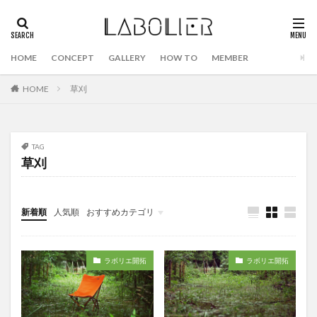
HOME
CONCEPT
GALLERY
HOW TO
MEMBER
HOME
草刈
TAG
草刈
新着順
人気順
おすすめカテゴリ
山林購入
ラボリエ開拓
ラボリエキャンプ
ラボリエ開拓
ラボリエ開拓