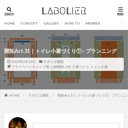
HOME
CONCEPT
GALLERY
HOW TO
MEMBER
開拓Act.31｜トイレ小屋づくり① – プランニング
2022年3月13日
ラボリエ開拓
プライベートキャンプ場
,
山林開拓
,
DIY
,
小屋づくり
,
トイレ小屋
HOME
ラボリエ開拓
開拓Act.31｜トイレ小屋づくり① – プランニ