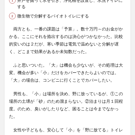
井戸を掘って水を引き、浄化槽を設置し、水洗トイレに
する
微生物で分解するバイオトイレにする
両方とも、一番の課題は「予算」。数十万円～のお金がか
かる。ここにそれを捻出するのは決心がつかなかった。比較
的安いのは２だが、寒い季節は電気で温めないと分解が遅
く、どこまで効果があるか未知数だった。
ふと思いついた。「大」は機会も少ないが、その処理は大
変。機会が多い「小」だけをカバーできたらよいのでは。
「大」の場合は、コンビニに行くことでカバーしたい。
男性も、「小」は場所を決め、野に放っているが、①この
場所の土壌が「砂」のため溜まらない。②泊まりは月１回程
度。のため、臭いがしたりなど、困ることは今までなかっ
た。
女性や子どもも、安心して「小」を「野に放てる」トイレ