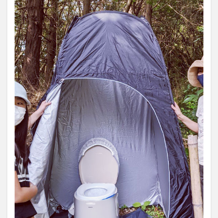
レ
（仮）
の設置
場所
4
小専
用・自
然放出
型トイ
レ
（仮）
の設計