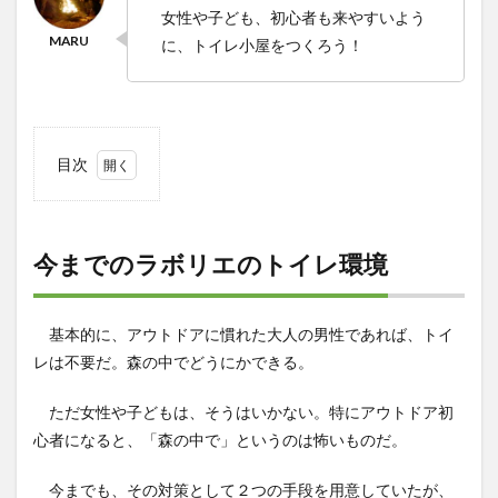
女性や子ども、初心者も来やすいよう
に、トイレ小屋をつくろう！
目次
1
今ま
での
ラボ
今までのラボリエのトイレ環境
リエ
のト
イレ
基本的に、アウトドアに慣れた大人の男性であれば、トイ
環境
レは不要だ。森の中でどうにかできる。
1.0.1
①近く
ただ女性や子どもは、そうはいかない。特にアウトドア初
のコン
ビニ
心者になると、「森の中で」というのは怖いものだ。
1.0.2
今までも、その対策として２つの手段を用意していたが、
②簡易