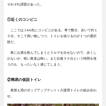
の仮設
それぞれ課題があった。
トイレ
2
①近くのコンビニ
トイ
レの
改善
ここでは１km先にコンビニがある。車で数分、歩いて約１
策
５分。そこで買い物しつつ、トイレを借りるのが１つの選択
2.0.1
肢だ。
① コン
ビニへ
夜にお酒を飲んでしまうとクルマを出せないので、歩くし
のアク
セス
かないが、暗い夜道は怖い。また往復３０分という時間を使
うのも、もったいなく感じてしまう。
2.0.2
② トイ
レ小屋
づくり
②簡易の仮設トイレ
3
着替え用のポップアップテント＋介護用トイレの組み合わ
小専
用・自
せ。
然放出
型トイ