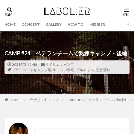
HOME
CONCEPT
GALLERY
HOW TO
MEMBER
CAMP #24｜ベテランチームで熟練キャンプ・後編
2021年5月24日
ラボリエキャンプ
プライベートキャンプ場
,
キャンプ料理
,
グルキャン
,
星空撮影
HOME
ラボリエキャンプ
CAMP #24｜ベテランチームで熟練キャ