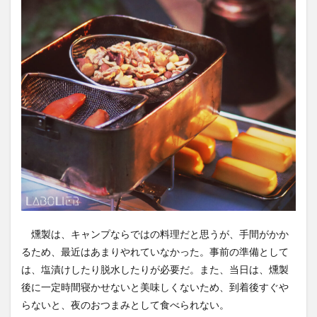
3
まっ
たり
焚火
歓談
タイ
ム
4
キャ
ンプ
夜景
＆星
空撮
影
5
燻製は、キャンプならではの料理だと思うが、手間がかか
早朝
のま
るため、最近はあまりやれていなかった。事前の準備として
った
は、塩漬けしたり脱水したりが必要だ。また、当日は、燻製
りタ
イム
後に一定時間寝かせないと美味しくないため、到着後すぐや
＆撤
らないと、夜のおつまみとして食べられない。
収