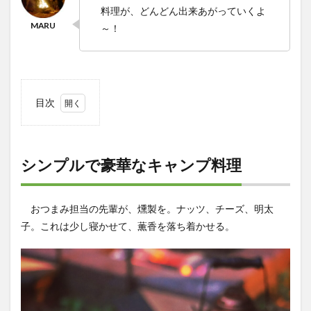
料理が、どんどん出来あがっていくよ
～！
目次
1
シン
プル
で豪
シンプルで豪華なキャンプ料理
華な
キャ
ンプ
おつまみ担当の先輩が、燻製を。ナッツ、チーズ、明太
料理
子。これは少し寝かせて、薫香を落ち着かせる。
2
アウ
トド
アシ
アタ
ー観
賞