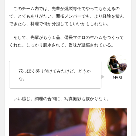
6
このチーム内では、先輩が燻製専任でやってもらえるの
星空
で、とてもありがたい。開拓メンバーでも、より経験を積ん
撮影
できたら、料理で何か分担してもいいかもしれない。
の結
果
そして、先輩がもう１品、備長マグロの生ハムをつくって
くれた。しっかり脱水されて、旨味が凝縮されている。
花っぽく盛り付けてみたけど、どうか
な。
いい感じ。調理の合間に、写真撮影も抜かりなく。