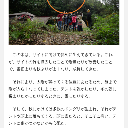
す方
向の
コン
トロ
ール
2.2
準備
② 縦
割れ
の防
この木は、サイトに向けて斜めに生えてきている。これ
止
が、サイトの竹を撤去したことで陽当たりが改善したこと
3
で、当初よりも枝ぶりがよくなり、成長してきた。
いよ
いよ
それにより、太陽が昇ってくる位置にあたるため、昼まで
伐
採！
陽が入らくなってしまった。テントを乾かしたり、冬の朝に
暖まりたかったりするときに、困ったりする。
4
倒す
こと
そして、秋にかけては多数のドングリが生まれ、それがテ
より
ントや頭上に落ちてくる。頭に当たると、そこそこ痛い。テ
後始
末が
ントに傷がつかないかも心配だ。
大変