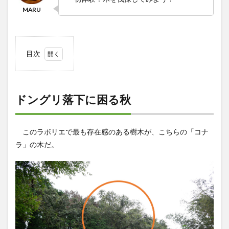
目次
1
ドン
グリ
落下
ドングリ落下に困る秋
に困
る秋
2
このラボリエで最も存在感のある樹木が、こちらの「コナ
伐採
ラ」の木だ。
のプ
ラン
ニン
グ＆
準備
2.1
準備
① 倒