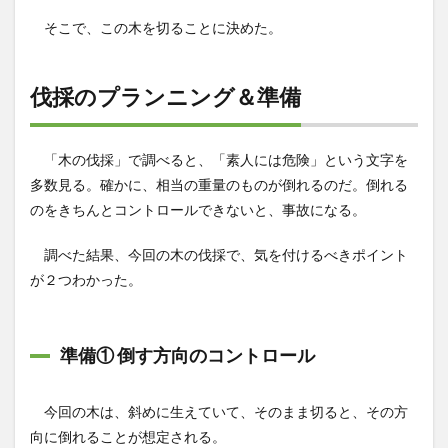
そこで、この木を切ることに決めた。
5
伐採
ムー
ビー
伐採のプランニング＆準備
「木の伐採」で調べると、「素人には危険」という文字を
多数見る。確かに、相当の重量のものが倒れるのだ。倒れる
のをきちんとコントロールできないと、事故になる。
調べた結果、今回の木の伐採で、気を付けるべきポイント
が２つわかった。
準備① 倒す方向のコントロール
今回の木は、斜めに生えていて、そのまま切ると、その方
向に倒れることが想定される。