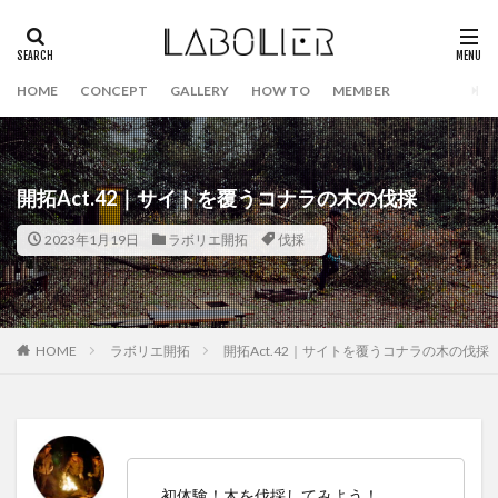
HOME
CONCEPT
GALLERY
HOW TO
MEMBER
開拓Act.42｜サイトを覆うコナラの木の伐採
2023年1月19日
ラボリエ開拓
伐採
HOME
ラボリエ開拓
開拓Act.42｜サイトを覆うコナラの木の伐採
初体験！木を伐採してみよう！