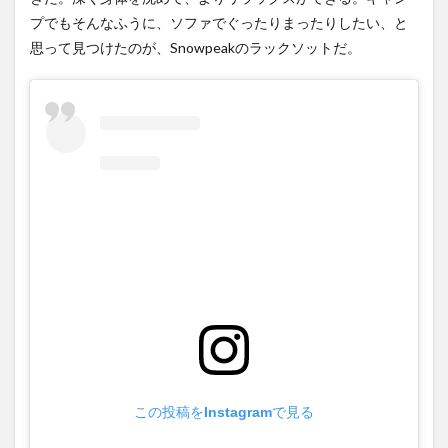
の悩
み
プでもそんなふうに、ソファでぐったりまったりしたい、と
思って見つけたのが、Snowpeakのラックソットだ。
3
ソフ
ァカ
バー
のＤ
ＩＹ
この投稿をInstagramで見る