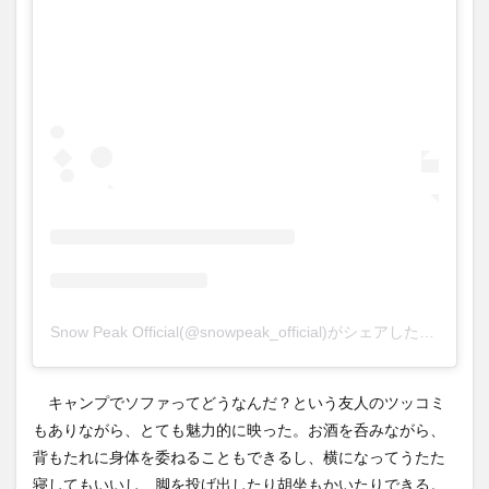
Snow Peak Official(@snowpeak_official)がシェアした投稿
キャンプでソファってどうなんだ？という友人のツッコミ
もありながら、とても魅力的に映った。お酒を呑みながら、
背もたれに身体を委ねることもできるし、横になってうたた
寝してもいいし、脚を投げ出したり胡坐もかいたりできる。