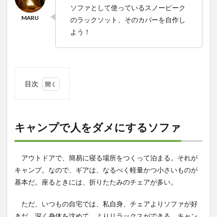
ソファとして使っているスノーピーク
のラックソット、そのカバーを自作し
よう！
目次
1
キャ
ンプ
で人
キャンプで人をダメにするソファ
をダ
メに
する
アウトドアで、簡易に寝る場所をつくって泊まる。それが
ソフ
ァ
キャンプ。なので、ギアは、なるべく軽量かつ小さいものが
基本だ。座るときには、折りたたみのチェアが多い。
2
ソフ
ァカ
ただ、いつもの自宅では、私自身、チェアよりソファが好
バー
きだ。深く身体を沈めて、よりリラックスができる。キャン