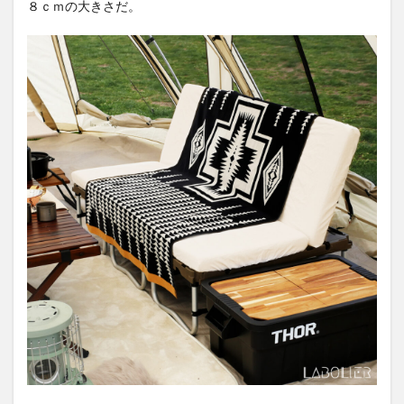
８ｃｍの大きさだ。