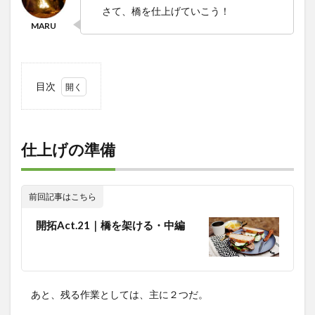
さて、橋を仕上げていこう！
目次
1
仕上
げの
準備
仕上げの準備
2
ロー
プワ
前回記事はこちら
ーク
で吊
開拓Act.21｜橋を架ける・中編
り橋
風に
3
両端
の板
あと、残る作業としては、主に２つだ。
張り