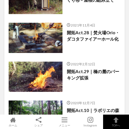
くり④ – 屋根の組み立て
2021年11月4日
開拓Act.28｜焚火場Orio・
ダコタファイアーホール化
2022年2月12日
開拓Act.29｜橋の麓のパー
キング拡張
2020年12月7日
開拓Act.10｜ラボリエの森
散歩
ホーム
シェア
メニュー
Instagram
TOPへ