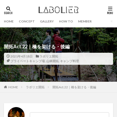
HOME
CONCEPT
GALLERY
HOW TO
MEMBER
開拓Act.22｜橋を架ける・後編
2021年4月18日
ラボリエ開拓
プライベートキャンプ場
,
山林開拓
,
キャンプ料理
HOME
ラボリエ開拓
開拓Act.22｜橋を架ける・後編