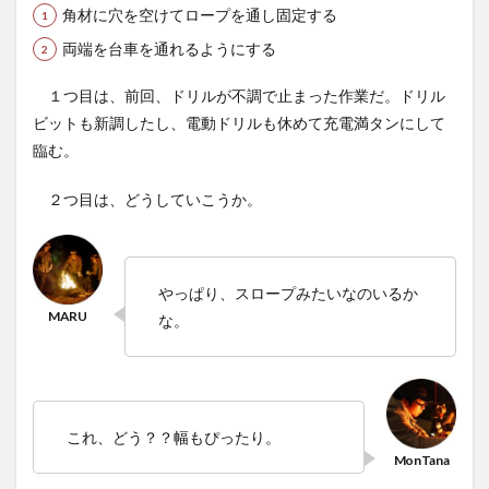
角材に穴を空けてロープを通し固定する
4
スタ
両端を台車を通れるようにする
ミナ
まっ
１つ目は、前回、ドリルが不調で止まった作業だ。ドリル
たり
ラン
ビットも新調したし、電動ドリルも休めて充電満タンにして
チタ
臨む。
イム
5
２つ目は、どうしていこうか。
春の
草刈
タイ
ム
やっぱり、スロープみたいなのいるか
6
な。
橋・ほ
ぼ完
成！！
7
橋
「Alta」
これ、どう？？幅もぴったり。
命名